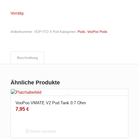
Vorrätig
Artikelnummer:
VOP-ITO-X Pod
Kategorien:
Pods
,
VooPoo Pods
Beschreibung
Ähnliche Produkte
VooPoo VMATE V2 Pod Tank 0.7 Ohm
7,95
€
Details anzeigen