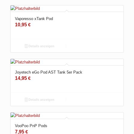
Vaporesso xTank Pod
10,95
€
Details anzeigen
Joyetech eGo Pod AST Tank 5er Pack
14,95
€
Details anzeigen
VooPoo PnP Pods
7,95
€