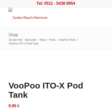
Tel: 0511 - 5438 9954
Shop
Du bist hier:
Startseite
/
Shop
/
Pods
/
VooPoo Pods
/
VooPoo ITO-X Pod Tank
VooPoo ITO-X Pod
Tank
9,95
€