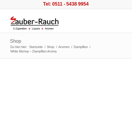
Tel: 0511 - 5438 9954
Shop
Du bist hier:
Startseite
/
Shop
/
Aromen
/
Dampflion
/
White Bishop – Dampflion Aroma