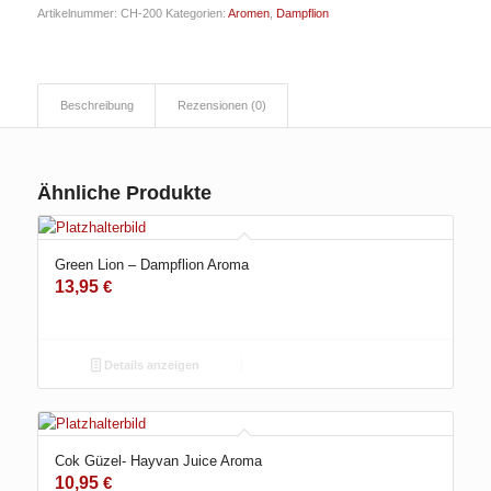
Artikelnummer:
CH-200
Kategorien:
Aromen
,
Dampflion
Beschreibung
Rezensionen (0)
Ähnliche Produkte
Green Lion – Dampflion Aroma
13,95
€
Details anzeigen
Cok Güzel- Hayvan Juice Aroma
10,95
€