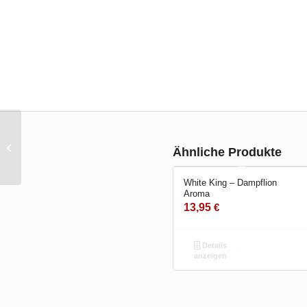
Nikotin-Shot 20mg – SC
Ähnliche Produkte
White King – Dampflion
Aroma
13,95
€
Details
anzeigen