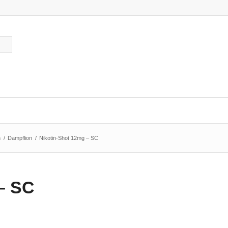
n
/
Dampflion
/
Nikotin-Shot 12mg – SC
– SC